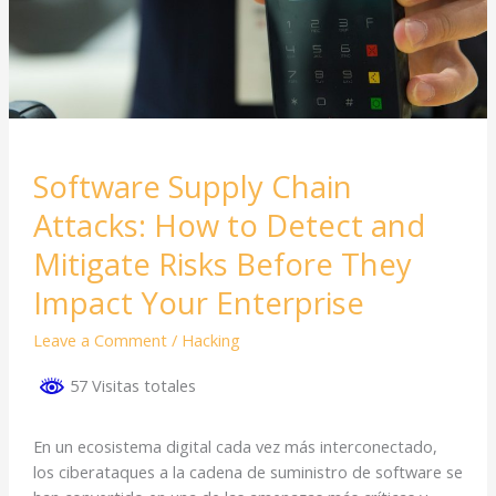
Mitigate
Risks
Before
They
Impact
Your
Enterprise
Software Supply Chain
Attacks: How to Detect and
Mitigate Risks Before They
Impact Your Enterprise
Leave a Comment
/
Hacking
57 Visitas totales
En un ecosistema digital cada vez más interconectado,
los ciberataques a la cadena de suministro de software se