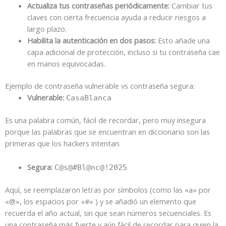
Actualiza tus contraseñas periódicamente:
Cambiar tus
claves con cierta frecuencia ayuda a reducir riesgos a
largo plazo.
Habilita la autenticación en dos pasos:
Esto añade una
capa adicional de protección, incluso si tu contraseña cae
en manos equivocadas.
Ejemplo de contraseña vulnerable vs contraseña segura:
Vulnerable:
CasaBlanca
Es una palabra común, fácil de recordar, pero muy insegura
porque las palabras que se encuentran en diccionario son las
primeras que los hackers intentan.
Segura:
C@s@#Bl@nc@!2025
Aquí, se reemplazaron letras por símbolos (como las «a» por
«@», los espacios por «#» ) y se añadió un elemento que
recuerda el año actual, sin que sean números secuenciales. Es
una contraseña más fuerte y aún fácil de recordar para quien la