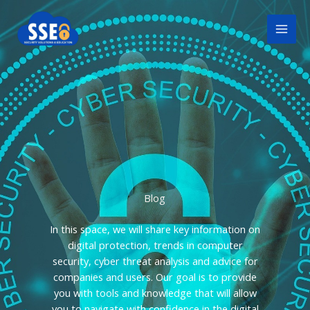
Skip
to
content
Blog
In this space, we will share key information on
digital protection,
trends in computer
security, cyber threat analysis and advice for
companies and users. Our goal is to provide
you with tools and knowledge that will allow
you to navigate with confidence in the digital