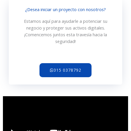
¿Desea iniciar un proyecto con nosotros?
Estamos aquí para ayudarle a potenciar su
negocio y proteger sus activos digitales.
¡Comencemos juntos esta travesía hacia la
seguridad!
315 0378792